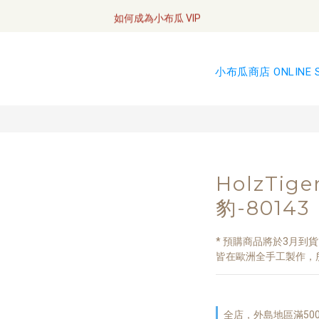
全網訂單將於7/4 開始配送
如何成為小布瓜 VIP  
全網訂單將於7/4 開始配送
小布瓜商店 ONLINE 
HolzTige
豹-80143
* 預購商品將於3月到貨 
皆在歐洲全手工製作，
全店，外島地區滿50