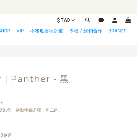
$
TWD
立即購買
SHOP
VIP
小布瓜播種計畫
學校 / 經銷合作
BRANDS
r｜Panther - 黑
*
所以每一款動物都是獨一無二的。
00免運