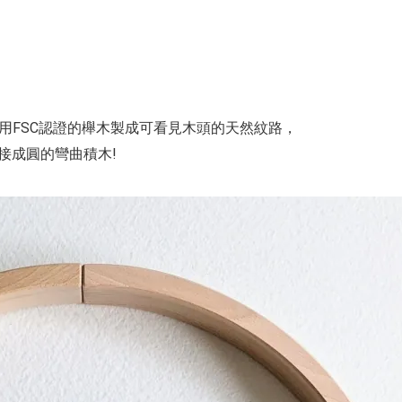
計，使用採用FSC認證的櫸木製成可看見木頭的天然紋路，
接成圓的彎曲積木!