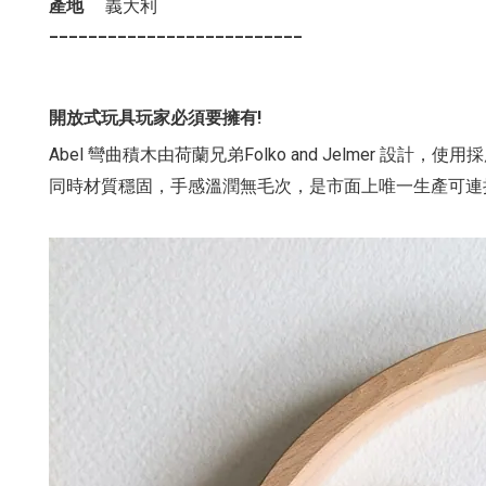
產地
義大利
____
____
____
____
____
______
開放式玩具玩家必須要擁有!
Abel 彎曲積木由荷蘭兄弟Folko and Jelmer 設
同時材質穩固，手感溫潤無毛次，是市面上唯一生產可連