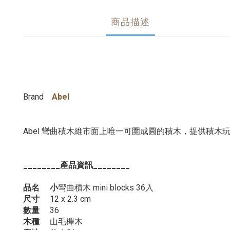
商品描述
Brand
Abel
Abel 彎曲積木維市面上唯一可圍成圓的積木，提供積木
____
____
產品資訊
____
____
品名 小
彎曲積木 mini blocks 36入
尺寸
12 x 2.3 cm
數量
36
木種
山毛櫸木