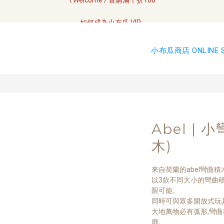
全網訂單將於7/4 開始配送
如何成為小布瓜 VIP  
全網訂單將於7/4 開始配送
小布瓜商店 ONLINE 
Abel | 
木)
來自荷蘭的abel彎曲
以3款不同大小的彎曲積木
限可能。
同時可與眾多開放式玩
大地萬物必有弧形,彎
廓,