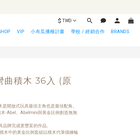
$
TWD
立即購買
SHOP
VIP
小布瓜播種計畫
學校 / 經銷合作
BRANDS
小彎曲積木 36入 (原
積木是開放式玩具最佳主角也是最佳配角。
-Abel、Abelmini與黃金比例創造無無
具品牌完成更豐富的作品。
曲積木中的黃金比例套組以積木代筆描繪輪