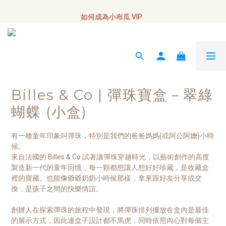
全網訂單將於7/4 開始配送
如何成為小布瓜 VIP  
全網訂單將於7/4 開始配送
Billes & Co | 彈珠寶盒－翠綠
蝴蝶 (小盒)
有一種童年印象叫彈珠，特別是我們的爸爸媽媽(或阿公阿嬤)小時
候。
來自法國的 Billes & Co 試著讓彈珠穿越時光，以藝術創作的高度
製造新一代的童年回憶，每一顆都想讓人想好好珍藏，是收藏盒
裡的寶藏。也能像爺爺奶奶小時候那樣，拿來跟好友分享或交
換，是孩子之間的快樂情誼。
創辦人在探索彈珠的旅程中發現，將彈珠排列擺放在盒內是最佳
的展示方式，因此連盒子設計都不馬虎，同時依照內心對每個主