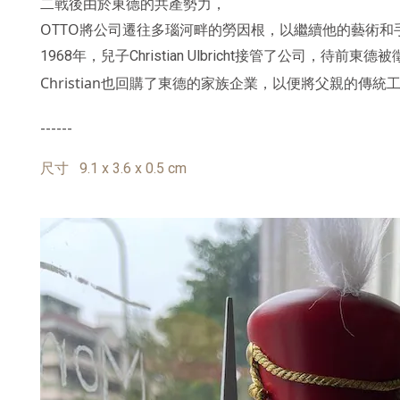
二戰後由於東德的共產勢力，
OTTO將公司遷往多瑙河畔的勞因根，以繼續他的藝術和
1
968年，兒子Christian Ulbricht接管了公司，待前東德
Christian也回購了東德的家族企業，以便將父親的傳
------
尺寸 9.1 x 3.6 x 0.5 cm