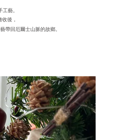
手工藝。
被徵收後，
統工藝帶回厄爾士山脈的故鄉。