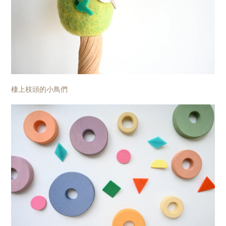
棲上枝頭的小鳥們