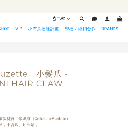
$
TWD
立即購買
SHOP
VIP
小布瓜播種計畫
學校 / 經銷合作
BRANDS
Suzette｜小髮爪 -
INI HAIR CLAW
質乙酸纖維（Cellulose Acetate）
驗，不含鎳、鉛與鎘，