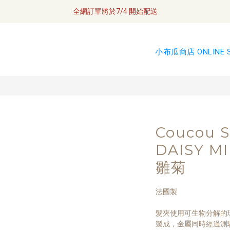
\ Welcome / 首購滿千折100
全網訂單將於7/4 開始配送
如何成為小布瓜 VIP  
小布瓜商店 ONLINE 
全網訂單將於7/4 開始配送
Coucou 
DAISY M
雛菊
法國製
髮夾使用可生物分解的環保材
製成，金屬同時經過測