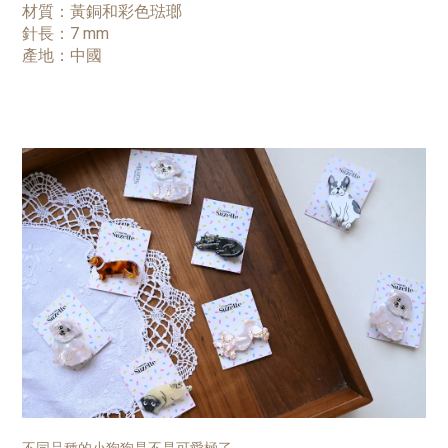
材質：黃銅和彩色琺瑯
針長：7 mm
產地
：
中國
不同品種的小狗狗是不是可愛極了。