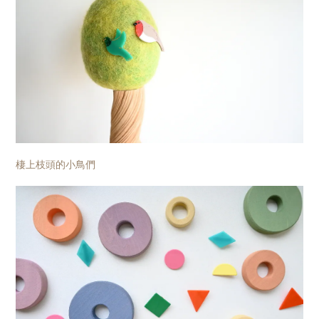
棲上枝頭的小鳥們