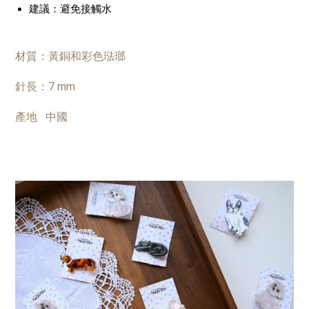
建議：避免接觸水
材質：黃銅和彩色琺瑯
針長：7 mm
產地 中國