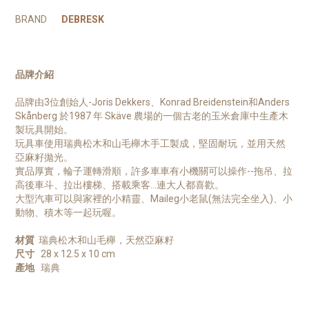
BRAND
DEBRESK
品牌介紹
品牌由3位創始人-Joris Dekkers、Konrad Breidenstein和Anders
Skånberg 於1987 年 Skäve 農場的一個古老的玉米倉庫中生產木
製玩具開始。
玩具車使用瑞典松木和山毛櫸木手工製成，堅固耐玩，並用天然
亞麻籽拋光。
實品厚實，輪子運轉滑順，許多車車有小機關可以操作--拖吊、拉
高後車斗、拉出樓梯、搭載乘客…連大人都喜歡。
大型汽車可以與家裡的小精靈、Maileg小老鼠(無法完全坐入)、小
動物、積木等一起玩喔。
材質
瑞典松木和山毛櫸，天然亞麻籽
尺寸
28 x 12.5 x 10 cm
產地
瑞典