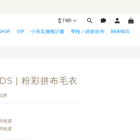
$
TWD
立即購買
SHOP
VIP
小布瓜播種計畫
學校 / 經銷合作
BRANDS
KIDS | 粉彩拼布毛衣
品牌
00免運
00免運