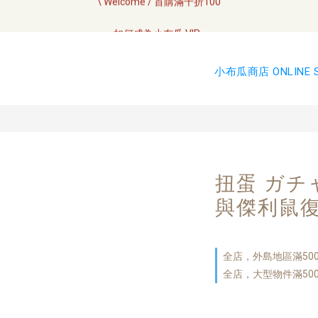
全網訂單將於7/4 開始配送
如何成為小布瓜 VIP  
全網訂單將於7/4 開始配送
小布瓜商店 ONLINE 
扭蛋 ガチ
與傑利鼠復
全店，外島地區滿50
全店，大型物件滿50