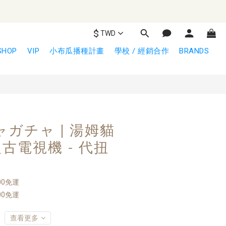
$
TWD
立即購買
SHOP
VIP
小布瓜播種計畫
學校 / 經銷合作
BRANDS
ャガチャ | 湯姆貓
古電視機 - 代扭
00免運
00免運
查看更多