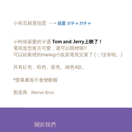
小布瓜精選扭蛋 --->
扭蛋 ガチャガチャ
小時候最愛的卡通
Tom and Jerry上映了 !
電視造型復古可愛，還可以開燈呢!!
可以給家裡的maileg小鼠當電視兒童了 (ㄟ!沒有啦。)
共有紅色、棕色、藍色、綠色4款。
*螢幕畫面不會變動喔
製造商
Warner Bros
關於我們