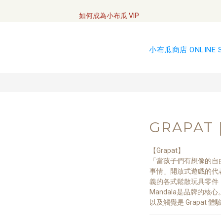
全網訂單將於7/4 開始配送
如何成為小布瓜 VIP  
全網訂單將於7/4 開始配送
小布瓜商店 ONLINE 
GRAPAT
【Grapat】
「當孩子們有想像的自
事情」開放式遊戲的代表
義的各式鬆散玩具零件，
Mandala是品牌的
以及觸覺是 Grapat 