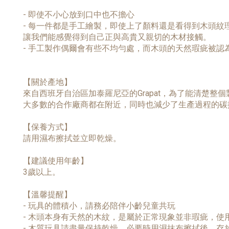
- 即使不小心放到口中也不擔心
- 每一件都是手工繪製，即使上了顏料還是看得到木頭紋
讓我們能感覺得到自己正與高貴又親切的木材接觸。
- 手工製作偶爾會有些不均勻處，而木頭的天然瑕疵被
【關於產地】
來自西班牙自治區加泰羅尼亞的Grapat，為了能清楚整
大多數的合作廠商都在附近，同時也減少了生產過程的碳
【保養方式】
請用濕布擦拭並立即乾燥。
【建議使用年齡】
3歲以上。
【溫馨提醒】
- 玩具的體積小，請務必陪伴小齡兒童共玩
- 木頭本身有天然的木紋，是屬於正常現象並非瑕疵，
- 木質玩具請盡量保持乾燥，必要時用濕抹布擦拭後，存