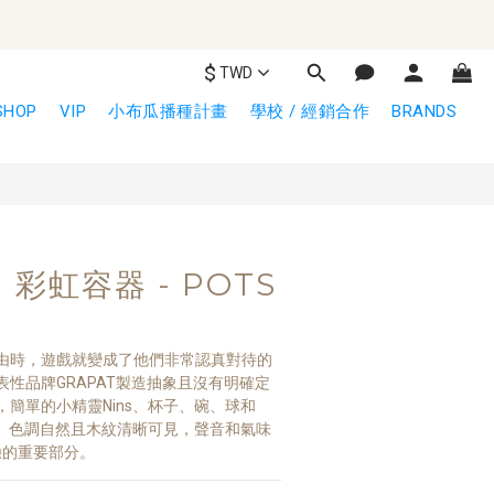
$
TWD
立即購買
SHOP
VIP
小布瓜播種計畫
學校 / 經銷合作
BRANDS
｜彩虹容器 - POTS
由時，遊戲就變成了他們非常認真對待的
性品牌GRAPAT製造抽象且沒有明確定
簡單的小精靈Nins、杯子、碗、球和
核心。色調自然且木紋清晰可見，聲音和氣味
體驗的重要部分。