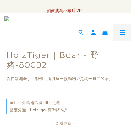
全網訂單將於7/4 開始配送
如何成為小布瓜 VIP  
全網訂單將於7/4 開始配送
HolzTiger｜Boar - 野
豬-80092
皆在歐洲全手工製作，所以每一款動物都是獨一無二的唷。
全店，外島地區滿5000免運
指定分類，Holztiger 滿3件95折
查看更多