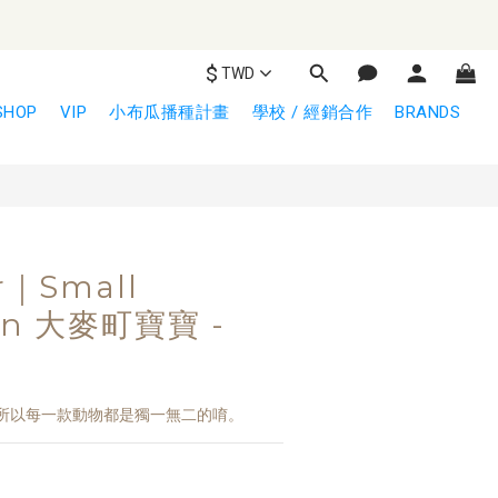
$
TWD
立即購買
SHOP
VIP
小布瓜播種計畫
學校 / 經銷合作
BRANDS
r｜Small
an 大麥町寶寶 -
所以每一款動物都是獨一無二的唷。