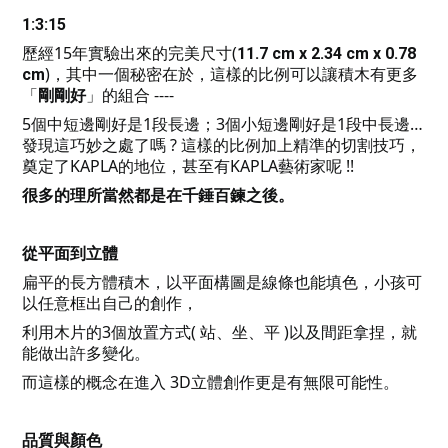
1:3:15
歷經15年實驗出來的完美尺寸(
11.7 cm x 2.34 cm x 0.78
)，其中一個秘密在於，這樣的比例可以讓積木有更多
cm
「
」的組合 ----
剛剛好
5個中短邊剛好是1段長邊；3個小短邊剛好是1段中長邊…
發現這巧妙之處了嗎 ? 這樣的比例加上精準的切割技巧，
奠定了KAPLA的地位，甚至有KAPLA藝術家呢 !!
很多的理所當然都是在千錘百鍊之後。
從平面到立體
扁平的長方體積木，以平面構圖是線條也能填色，小孩可
以任意框出自己的創作，
利用木片的3個放置方式( 站、坐、平 )以及間距拿捏，就
能做出許多變化。
而這樣的概念在進入 3D立體創作更是有無限可能性。
品質與顏色