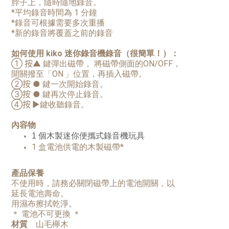
脖子上，隨時隨地錄音。
*
平均錄音時間為
1
分鐘
*
錄音可根據需要多次重播
*
新的錄音將覆蓋之前的錄音
如何使用
kiko
迷你錄音機錄音（很簡單！）：
①
按
▲
鍵彈出磁帶，
將磁帶側面的
ON/OFF，
開關撥至「
ON
」位置，再插入磁帶。
②
按
●
鍵一次開始錄音。
③
按
●
鍵再次停止錄音。
④
按
▶
鍵收聽錄音。
內容物
1 個木製迷你便攜式錄音機玩具
1 盒電池供電的木製磁帶*
產品保養
不使用時，請務必關閉磁帶上的電池開關，以
延長電池壽命。
用濕布擦拭乾淨。
＊ 電池不可更換 ＊
材質
山毛櫸木