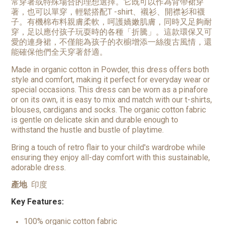
常穿著或特殊場合的理想選擇。它既可以作為背帶裙穿
著，也可以單穿，輕鬆搭配T -shirt、襯衫、開襟衫和襪
子。有機棉布料親膚柔軟，呵護嬌嫩肌膚，同時又足夠耐
穿，足以應付孩子玩耍時的各種「折騰」。這款環保又可
愛的連身裙，不僅能為孩子的衣櫥增添一絲復古風情，還
能確保他們全天穿著舒適。
Made in organic cotton in Powder, this dress offers both
style and comfort, making it perfect for everyday wear or
special occasions. This dress can be worn as a pinafore
or on its own, it is easy to mix and match with our t-shirts,
blouses, cardigans and socks. The organic cotton fabric
is gentle on delicate skin and durable enough to
withstand the hustle and bustle of playtime.
Bring a touch of retro flair to your child's wardrobe while
ensuring they enjoy all-day comfort with this sustainable,
adorable dress.
產地
印度
Key Features:
100% organic cotton fabric