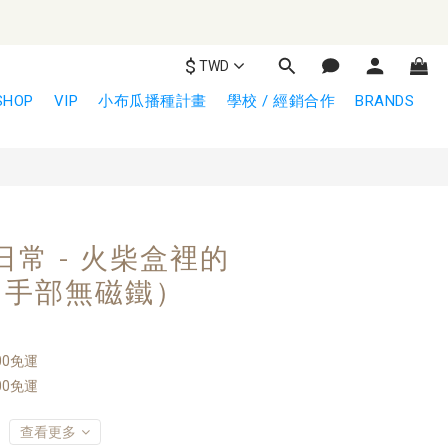
$
TWD
立即購買
SHOP
VIP
小布瓜播種計畫
學校 / 經銷合作
BRANDS
｜日常 - 火柴盒裡的
（手部無磁鐵）
00免運
00免運
查看更多