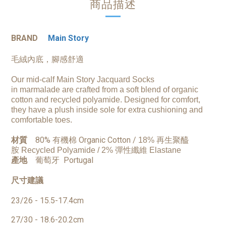
商品描述
BRAND
Main Story
毛絨內底，腳感舒適
Our mid-calf Main Story Jacquard Socks
in
marmalade
are crafted from a soft blend of organic
cotton and recycled polyamide. Designed for comfort,
they have a plush inside sole for extra cushioning and
comfortable toes.
材質
80% 有機棉
Organic Cotton /
18% 再生聚醯
胺
Recycled Polyamide
/
2% 彈性纖維
Elastane
產地
葡萄牙 Portugal
尺寸建議
23/26 - 15.5-17.4cm
27/30 - 18.6-20.2cm