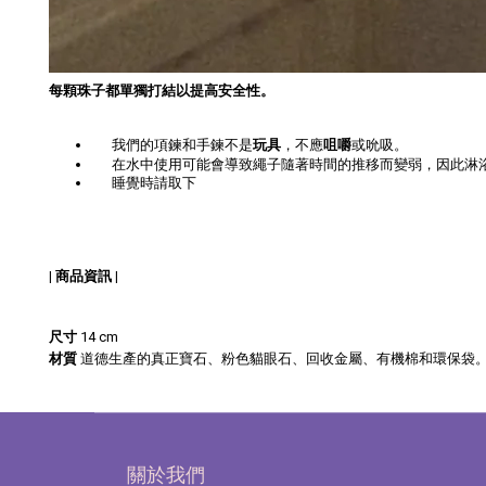
每顆珠子都單獨打結以提高安全性。
我們的項鍊和手鍊不是
玩具
，不應
咀嚼
或吮吸。
在水中使用可能會導致繩子隨著時間的推移而變弱，因此淋
睡覺時請取下
| 商品資訊 |
尺寸
14 cm
道德生產的真正寶石、粉色貓眼石、回收金屬、有機棉和環保袋
材質
關於我們