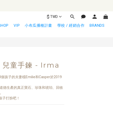
$
TWD
SHOP
VIP
小布瓜播種計畫
學校 / 經銷合作
BRANDS
 | 兒童手鍊 - Irma
3個孩子的夫妻檔Emilie和Casper於2019
 道德生產的真正寶石、珍珠和琥珀、回收
，
孩子打扮吧！