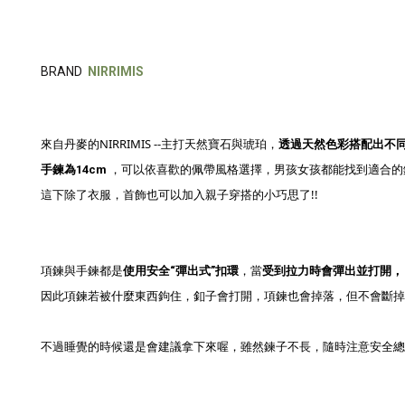
BRAND
NIRRIMIS
來自丹麥的NIRRIMIS --主打天然寶石與琥珀，
透過天然色彩搭配出不
，可以依喜歡的佩帶風格選擇，男孩女孩都能找到適合的
手鍊為14cm
這下除了衣服，首飾也可以加入親子穿搭的小巧思了!!
項鍊與手鍊都是
，當
使用安全“彈出式”扣環
受到拉力時會彈出並打開，
因此項鍊若被什麼東西鉤住，釦子會打開，項鍊也會掉落，但不會斷掉
不過睡覺的時候還是會建議拿下來喔，雖然鍊子不長，隨時注意安全總