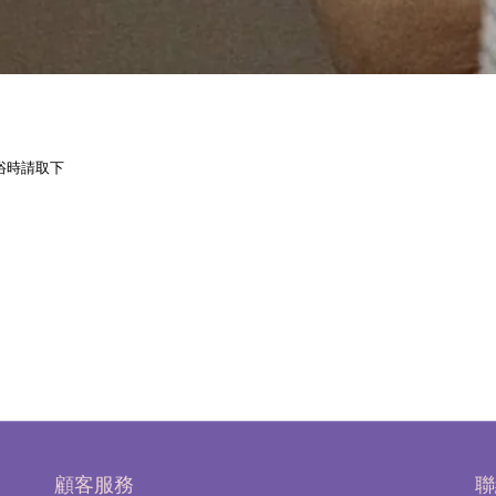
浴時請取下
。
顧客服務
聯