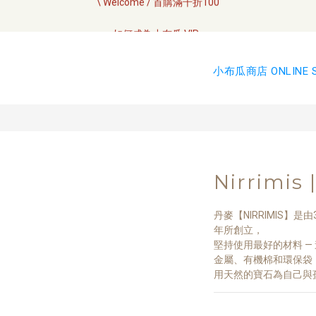
全網訂單將於7/4 開始配送
如何成為小布瓜 VIP  
全網訂單將於7/4 開始配送
小布瓜商店 ONLINE 
Nirrimis
丹麥【NIRRIMIS】是由
年所創立，
堅持使用最好的材料 —
金屬、有機棉和環保袋
用天然的寶石為自己與