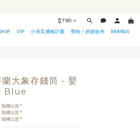
$
TWD
立即購買
SHOP
VIP
小布瓜播種計畫
學校 / 經銷合作
BRANDS
 芬蘭大象存錢筒 - 嬰
 Blue
隨機出貨 *
隨機出貨 *
隨機出貨 *