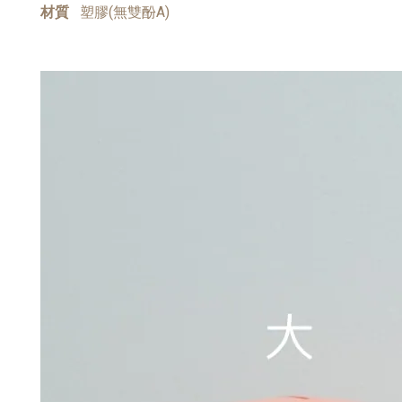
材質
塑膠(無雙酚A)