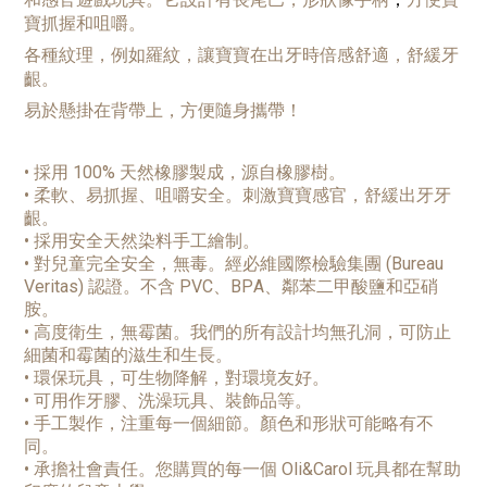
寶抓握和咀嚼。
各種紋理，例如羅紋，讓寶寶在出牙時倍感舒適，舒緩牙
齦。
易於懸掛在背帶上，方便隨身攜帶！
•
採用
100%
天然橡膠製成，源自橡膠樹。
•
柔軟、易抓握、咀嚼安全。刺激寶寶感官，舒緩出牙牙
齦。
•
採用安全天然染料手工繪制。
•
對兒童完全安全，無毒。經必維國際檢驗集團
(Bureau
Veritas)
認證。不含
PVC
、
BPA
、鄰苯二甲酸鹽和亞硝
胺。
•
高度衛生，無霉菌。我們的所有設計均無孔洞，可防止
細菌和霉菌的滋生和生長。
•
環保玩具，可生物降解，對環境友好。
•
可用作牙膠、洗澡玩具、裝飾品等。
•
手工製作，注重每一個細節。顏色和形狀可能略有不
同。
•
承擔社會責任。您購買的每一個
Oli&Carol
玩具都在幫助