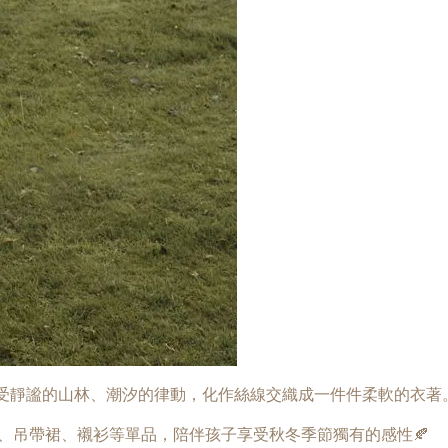
設計，感受靜謐的山林、潮汐的律動，化作絲線交織成一件件柔軟的衣著
、吊帶裙、襯衫等單品，陪伴孩子享受秋冬季節獨有的感性🍂