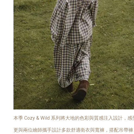
本季 Cozy & Wild 系列將大地的色彩與質感注入
更與兩位繪師攜手設計多款舒適衛衣與寬褲，搭配吊帶褲