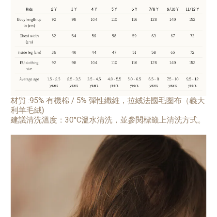
材質 :
95% 有機棉 / 5% 彈性纖維，拉絨法國毛圈布（義大
利羊毛絨)
建議清洗溫度：30°C溫水清洗，並參閱標籤上清洗方式。