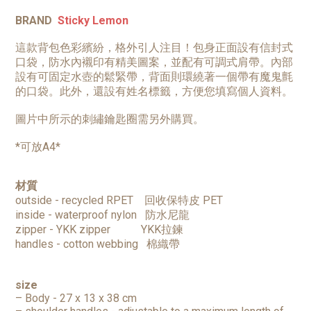
BRAND
Sticky Lemon
這款背包色彩繽紛，格外引人注目！包身正面設有信封式
口袋，防水內襯印有精美圖案，並配有可調式肩帶。內部
設有可固定水壺的鬆緊帶，背面則環繞著一個帶有魔鬼氈
的口袋。此外，還設有姓名標籤，方便您填寫個人資料。
圖片中所示的刺繡鑰匙圈需另外購買。
*可放A4*
材質
outside - recycled RPET
回收保特皮 PET
inside - waterproof nylon
防水尼龍
zipper - YKK zipper
YKK拉鍊
handles - cotton webbing
棉織帶
size
– Body - 27 x 13 x 38 cm