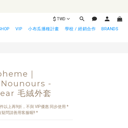
$
TWD
立即購買
SHOP
VIP
小布瓜播種計畫
學校 / 經銷合作
BRANDS
Boheme｜
Nounours -
Bear 毛絨外套
以上再9折，不與 VIP優惠 同步使用 * 
疑問請善用客服喔!! *