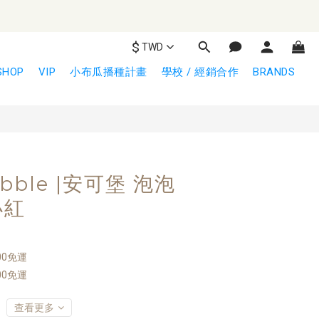
$
TWD
立即購買
SHOP
VIP
小布瓜播種計畫
學校 / 經銷合作
BRANDS
ubble |安可堡 泡泡
小紅
00免運
00免運
查看更多