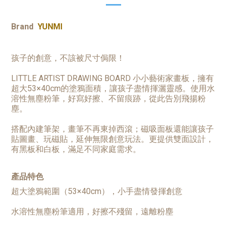
Brand
YUNMI
孩子的創意，不該被尺寸侷限！
LITTLE ARTIST DRAWING BOARD 小小藝術家畫板，擁有
超大53×40cm的塗鴉面積，讓孩子盡情揮灑靈感。使用水
溶性無塵粉筆，好寫好擦、不留痕跡，從此告別飛揚粉
塵。
搭配內建筆架，畫筆不再東掉西滾；磁吸面板還能讓孩子
貼圖畫、玩磁貼，延伸無限創意玩法。
更提供雙面設計
，
有
黑板和白板，滿足不同家庭需求。
產品特色
超大塗鴉範圍（53×40cm），小手盡情發揮創意
水溶性無塵粉筆適用，好擦不殘留，遠離粉塵